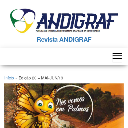
Skip
to
the
content
Revista ANDIGRAF
Início
»
Edição 20 – MAI-JUN/19