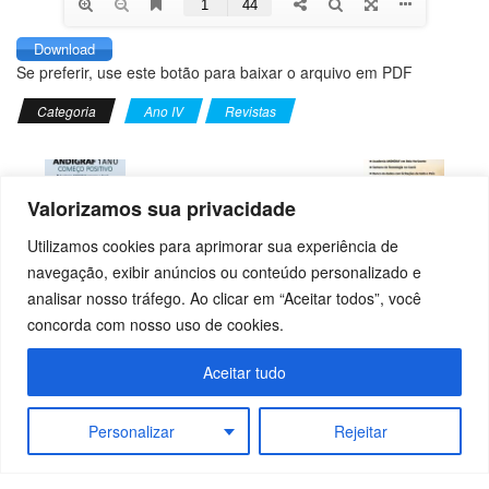
Download
Se preferir, use este botão para baixar o arquivo em PDF
Categoria
Ano IV
Revistas
Valorizamos sua privacidade
Utilizamos cookies para aprimorar sua experiência de
Edição 19 –
Edição 21 – JUL-
MAR-ABR/19
AGO/19
navegação, exibir anúncios ou conteúdo personalizado e
analisar nosso tráfego. Ao clicar em “Aceitar todos”, você
Deixe um comentário
concorda com nosso uso de cookies.
Você precisa fazer o
login
para publicar um comentário.
Aceitar tudo
© 2016-2023 by
ANDIGRAF
-
Associação Nacional das
Personalizar
Rejeitar
Indústrias Gráficas e da Comunicação